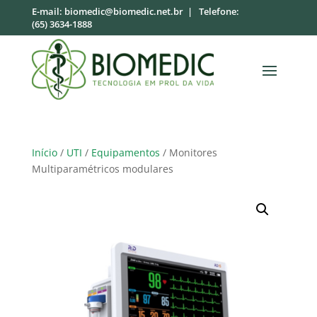
E-mail:
biomedic@biomedic.net.br
| Telefone:
(65) 3634-1888
Início
/
UTI
/
Equipamentos
/ Monitores
Multiparamétricos modulares