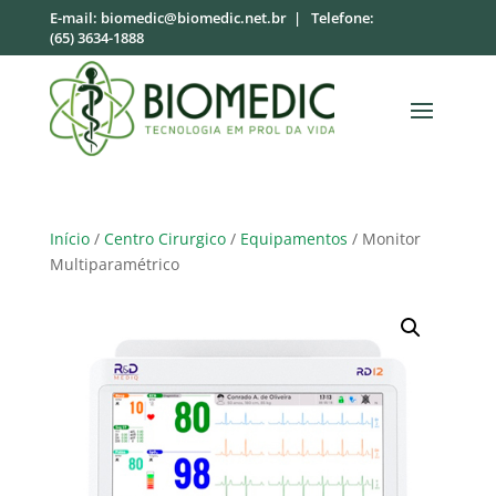
E-mail:
biomedic@biomedic.net.br
| Telefone:
(65) 3634-1888
Início
/
Centro Cirurgico
/
Equipamentos
/ Monitor
Multiparamétrico