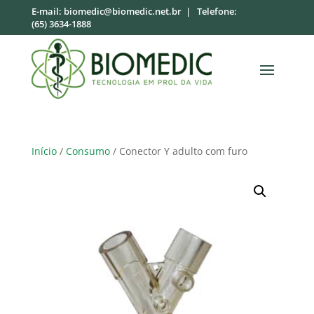
E-mail:
biomedic@biomedic.net.br
| Telefone:
(65) 3634-1888
Início
/
Consumo
/ Conector Y adulto com furo